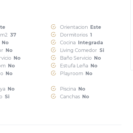
te
Orientacion
Este
s m2
37
Dormitorios
1
e
No
Cocina
Integrada
or
No
Living Comedor
Si
rvicio
No
Baño Servicio
No
oom
No
Estufa Leña
No
ero
No
Playroom
No
aya
No
Piscina
No
io
Si
Canchas
No