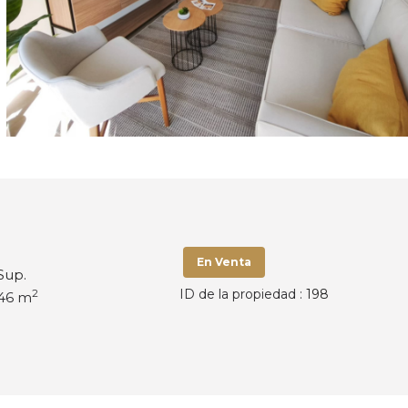
En Venta
Sup.
ID de la propiedad :
198
2
46 m