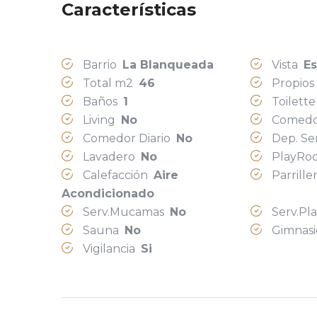
Características
Barrio
La Blanqueada
Vista
Es
Total m2
46
Propio
Baños
1
Toilett
Living
No
Comed
Comedor Diario
No
Dep. Se
Lavadero
No
PlayR
Calefacción
Aire
Parrill
Acondicionado
Serv.Mucamas
No
Serv.Pl
Sauna
No
Gimnas
Vigilancia
Si